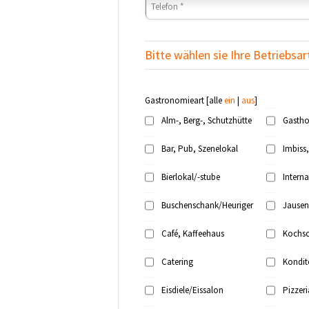
Bitte wählen sie Ihre Betriebsar
Gastronomieart
[alle
ein
|
aus
]
Alm-, Berg-, Schutzhütte
Gastho
Bar, Pub, Szenelokal
Imbiss,
Bierlokal/-stube
Intern
Buschenschank/Heuriger
Jausen
Café, Kaffeehaus
Kochsc
Catering
Kondit
Eisdiele/Eissalon
Pizzeri