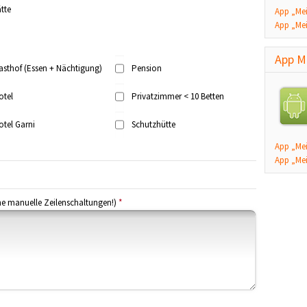
tte
App „Mei
App „Mei
App M
asthof (Essen + Nächtigung)
Pension
otel
Privatzimmer < 10 Betten
otel Garni
Schutzhütte
App „Mei
App „Mei
ne manuelle Zeilenschaltungen!)
*