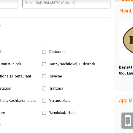
MeinL
t
f
Restaurant
 Buffet, Kiosk
Tanz-/Nachtlokal, Diskothek
Barlett
8665 La
ationales Restaurant
Taverne
station
Trattoria
App M
hule/Kochkursanbieter
Vereinslokale
orei
Weinlokal/-stube
a