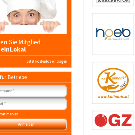
en Sie Mitglied
einLokal
Jetzt kostenlos eintragen
für Betriebe
ort merken