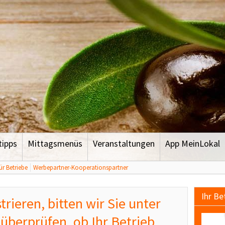
tipps
Mittagsmenüs
Veranstaltungen
App MeinLokal
ür Betriebe
Werbepartner-Kooperationspartner
Ihr Be
trieren, bitten wir Sie unter
 überprüfen, ob Ihr Betrieb