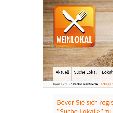
Aktuell
Suche Lokal
Lokal
Kontakt:
Kostenlos registrieren
Anfrage f
Bevor Sie sich regis
"
Suche Lokal >
" zu