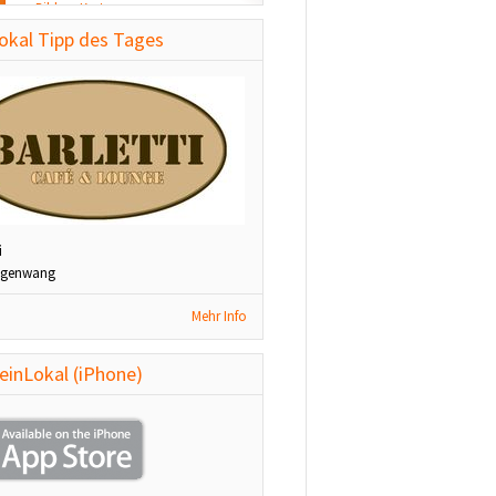
Bilder - Karte
diese Woche aktualisiert
okal Tipp des Tages
St. Patrick's Night
1090 Wien
Veranstaltungen
diese Woche aktualisiert
i
ngenwang
Mehr Info
einLokal (iPhone)