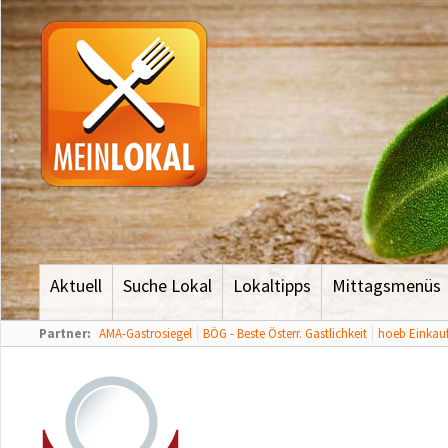
Aktuell
Suche Lokal
Lokaltipps
Mittagsmenüs
Partner:
AMA-Gastrosiegel
BÖG - Beste Österr. Gastlichkeit
hoeb Einkauf