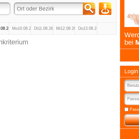
Werd
hkriterium
bei
M
Login
Pass