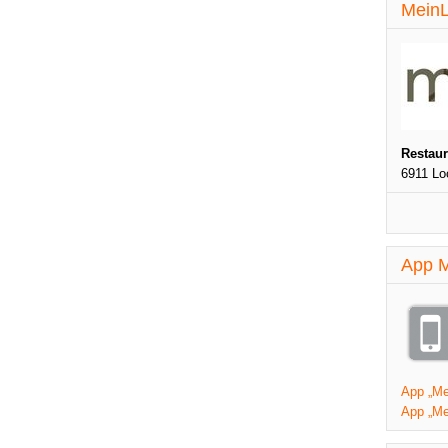
MeinL
Restau
6911 Lo
App M
App „Mei
App „Me