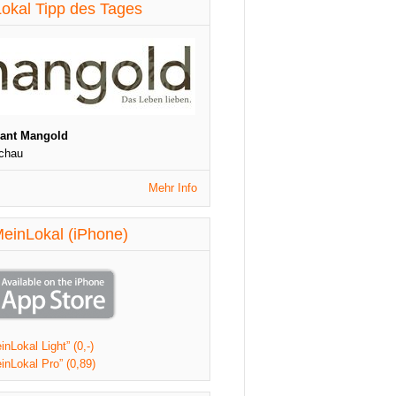
diese Woche aktualisiert
okal Tipp des Tages
St. Patrick's Night
1090 Wien
Veranstaltungen
diese Woche aktualisiert
rant Mangold
chau
Mehr Info
einLokal (iPhone)
nLokal Light” (0,-)
inLokal Pro” (0,89)