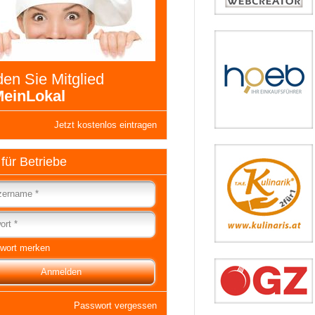
en Sie Mitglied
einLokal
Jetzt kostenlos eintragen
 für Betriebe
wort merken
Passwort vergessen