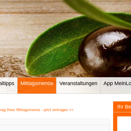
altipps
Mittagsmenüs
Veranstaltungen
App MeinLo
Ihr B
ag Ihres Mittagsmenüs - jetzt eintragen >>