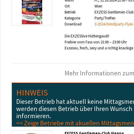
Wann
Fr., 11.10.2024 21:00 - 05
Ort
Wien
Betrieb
EXZESS Gentlemen-Club
Kategorie
Party/Treffen
Download
0-2024-Dirndlparty-Flyer
Die EXZESSive Hüttengaudi!
Freibier vom Fass von 21:00 – 23:00 Uhr
Exzessiv, frech, sexy und a richtig knackige
Mehr Informationen zum
HINWEIS
Dieser Betrieb hat aktuell keine Mittagsme
werden diesen Betrieb über Ihren Wunsch
informieren.
<< Zeige Betriebe mit akuellen Mittagsmen
EXZESS Gentlemen-Club Vienna