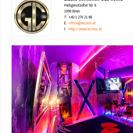
Heiligenstädter Str. 6
1090 Wien
T:
+43 1 276 21 86
E:
office@exzess.at
I:
http://www.exzess.at