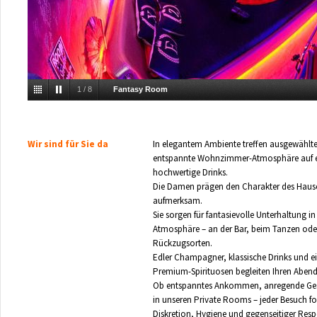
1
/
8
Fantasy Room
Wir sind für Sie da
In elegantem Ambiente treffen ausgewählte
entspannte Wohnzimmer-Atmosphäre auf ex
hochwertige Drinks.
Die Damen prägen den Charakter des Hauses
aufmerksam.
Sie sorgen für fantasievolle Unterhaltung in 
Atmosphäre – an der Bar, beim Tanzen oder
Rückzugsorten.
Edler Champagner, klassische Drinks und ei
Premium-Spirituosen begleiten Ihren Aben
Ob entspanntes Ankommen, anregende Ge
in unseren Private Rooms – jeder Besuch fol
Diskretion, Hygiene und gegenseitiger Respe