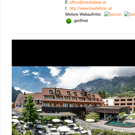
E:
office@traubebraz.at
I:
http://www.traubebraz.at
Weitere Webauftritte:
geöffnet