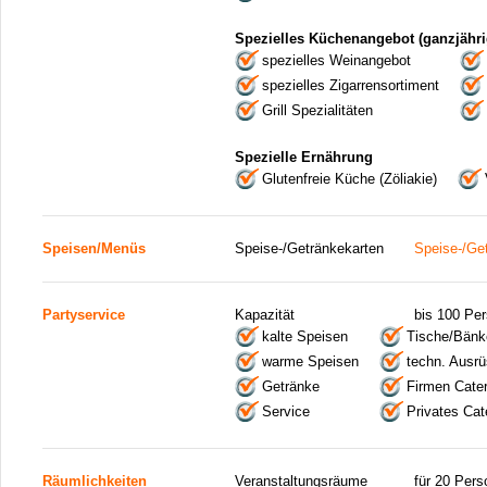
Spezielles Küchenangebot (ganzjähri
spezielles Weinangebot
spezielles Zigarrensortiment
Grill Spezialitäten
Spezielle Ernährung
Glutenfreie Küche (Zöliakie)
Speisen/Menüs
Speise-/Getränkekarten
Speise-/Ge
Partyservice
Kapazität
bis 100 Pe
kalte Speisen
Tische/Bänk
warme Speisen
techn. Ausrü
Getränke
Firmen Cater
Service
Privates Cat
Räumlichkeiten
Veranstaltungsräume
für 20 Per