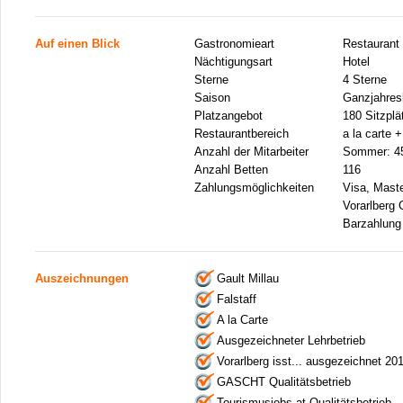
Auf einen Blick
Gastronomieart
Restaurant
Nächtigungsart
Hotel
Sterne
4 Sterne
Saison
Ganzjahresb
Platzangebot
180 Sitzplä
Restaurantbereich
a la carte 
Anzahl der Mitarbeiter
Sommer: 45
Anzahl Betten
116
Zahlungsmöglichkeiten
Visa, Mast
Vorarlberg 
Barzahlung
Auszeichnungen
Gault Millau
Falstaff
A la Carte
Ausgezeichneter Lehrbetrieb
Vorarlberg isst... ausgezeichnet 20
GASCHT Qualitätsbetrieb
Tourismusjobs.at-Qualitätsbetrieb