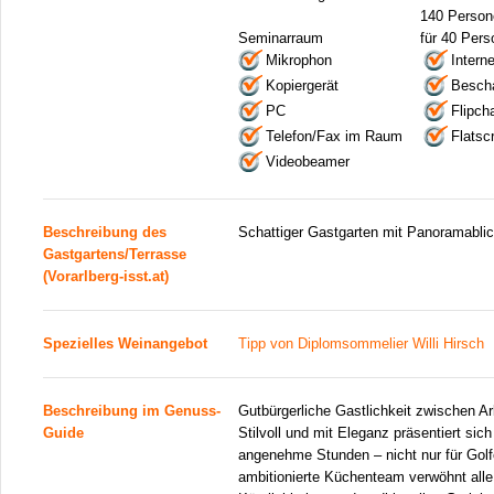
140 Person
Seminarraum
für 40 Per
Mikrophon
Intern
Kopiergerät
Bescha
PC
Flipcha
Telefon/Fax im Raum
Flatsc
Videobeamer
Beschreibung des
Schattiger Gastgarten mit Panoramablic
Gastgartens/Terrasse
(Vorarlberg-isst.at)
Spezielles Weinangebot
Tipp von Diplomsommelier Willi Hirsch
Beschreibung im Genuss-
Gutbürgerliche Gastlichkeit zwischen A
Guide
Stilvoll und mit Eleganz präsentiert sich
angenehme Stunden – nicht nur für Golf
ambitionierte Küchenteam verwöhnt alle 