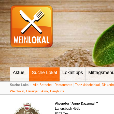
Aktuell
Suche Lokal
Lokaltipps
Mittagsmen
Suche Lokal:
Alle Betriebe
Restaurants
Tanz-/Nachtlokal, Diskoth
Weinlokal, Heuriger
Alm-, Berghütte
Alpendorf Anno Dazumal **
Lanersbach 456b
6293 Tux