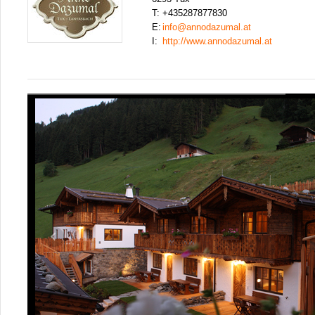
T:
+435287877830
E:
info@annodazumal.at
I:
http://www.annodazumal.at