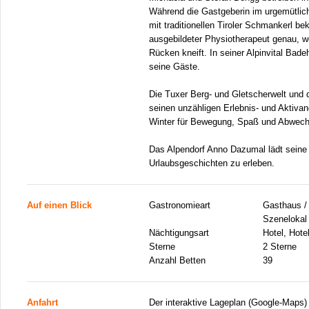
Während die Gastgeberin im urgemütlic
mit traditionellen Tiroler Schmankerl be
ausgebildeter Physiotherapeut genau, w
Rücken kneift. In seiner Alpinvital Bad
seine Gäste.
Die Tuxer Berg- und Gletscherwelt und de
seinen unzähligen Erlebnis- und Aktiv
Winter für Bewegung, Spaß und Abwech
Das Alpendorf Anno Dazumal lädt seine 
Urlaubsgeschichten zu erleben.
Auf einen Blick
Gastronomieart
Gasthaus / 
Szenelokal
Nächtigungsart
Hotel, Hote
Sterne
2 Sterne
Anzahl Betten
39
Anfahrt
Der interaktive Lageplan (Google-Maps)