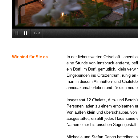
1
/
3
Wir sind für Sie da
In der liebenswerten Ortschaft Lanersba
eine Stunde von Innsbruck entfernt, be
ein Dörfl im Dorf, gemütlich, klein verwi
Eingebunden ins Ortszentrum, ruhig an
man in diesem Almhütten- und Chaletdorf
annodazumal erleben und für sich neu 
Insgesamt 12 Chalets, Alm- und Berghütt
Personen laden zu einem erholsamen u
Von außen klein und überschaubar, von 
ausgestattet, erzählt jedes Haus seine 
Namen einer historischen Sagengestalt.
Michaela und Stefan Dengg betreiben ihr