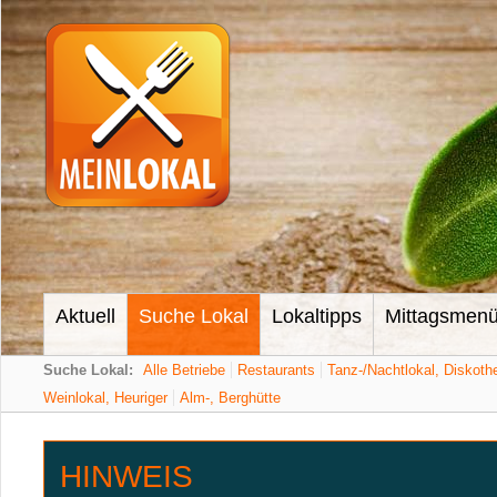
Aktuell
Suche Lokal
Lokaltipps
Mittagsmen
Suche Lokal:
Alle Betriebe
Restaurants
Tanz-/Nachtlokal, Diskoth
Weinlokal, Heuriger
Alm-, Berghütte
HINWEIS