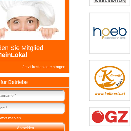
en Sie Mitglied
einLokal
Jetzt kostenlos eintragen
 für Betriebe
wort merken