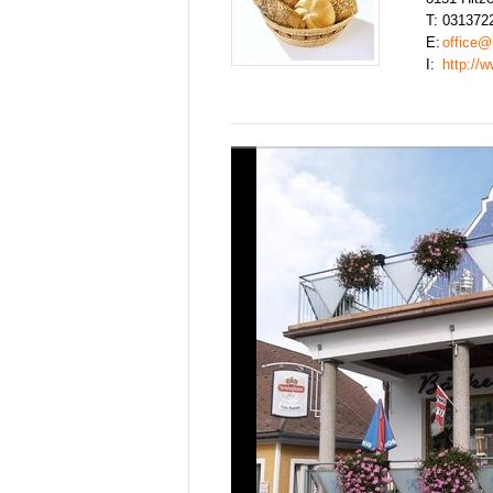
T:
031372
E:
office@
I:
http://