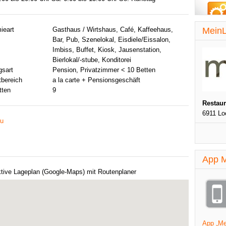
ieart
Gasthaus / Wirtshaus, Café, Kaffeehaus,
MeinL
Bar, Pub, Szenelokal, Eisdiele/Eissalon,
Imbiss, Buffet, Kiosk, Jausenstation,
Bierlokal/-stube, Konditorei
gsart
Pension, Privatzimmer < 10 Betten
tbereich
a la carte + Pensionsgeschäft
tten
9
Restau
6911 Lo
eu
App M
ktive Lageplan (Google-Maps) mit Routenplaner
App „Mei