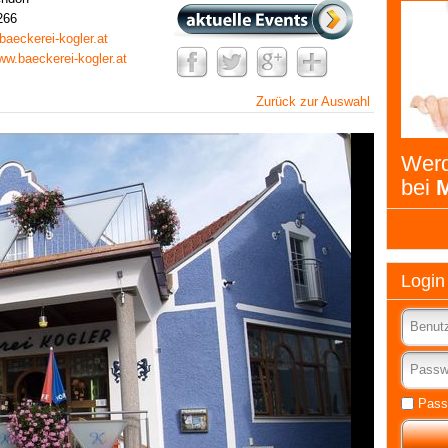
266
baeckerei-kogler.at
www.baeckerei-kogler.at
Zurück zur Auswahl
Werd
bei
M
Login
Pass