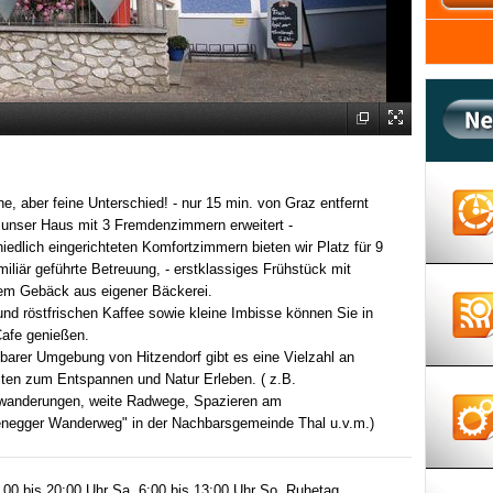
eine, aber feine Unterschied! - nur 15 min. von Graz entfernt
 unser Haus mit 3 Fremdenzimmern erweitert -
hiedlich eingerichteten Komfortzimmern bieten wir Platz für 9
iliär geführte Betreuung, - erstklassiges Frühstück mit
hem Gebäck aus eigener Bäckerei.
nd röstfrischen Kaffee sowie kleine Imbisse können Sie in
afe genießen.
lbarer Umgebung von Hitzendorf gibt es eine Vielzahl an
iten zum Entspannen und Natur Erleben. ( z.B.
wanderungen, weite Radwege, Spazieren am
negger Wanderweg" in der Nachbarsgemeinde Thal u.v.m.)
6.00 bis 20:00 Uhr Sa. 6:00 bis 13:00 Uhr So. Ruhetag