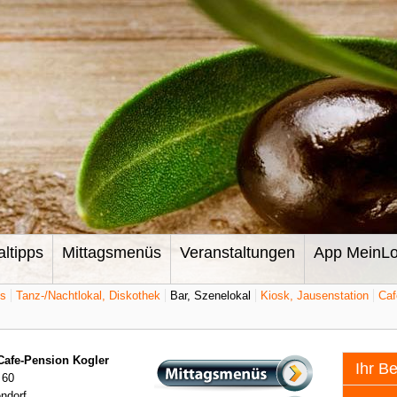
altipps
Mittagsmenüs
Veranstaltungen
App MeinLo
ts
Tanz-/Nachtlokal, Diskothek
Bar, Szenelokal
Kiosk, Jausenstation
Caf
Cafe-Pension Kogler
Ihr B
 60
ndorf