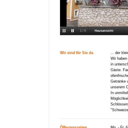
1
/
5
Hausansicht
Wir sind für Sie da
... der kl
Wir haben
in untersc
Gäste. Fam
ofenfrisc
Getränke u
unserem C
In unmitte
Möglichke
Schlösser
"Schwarze
Öffnungszeiten
Mo. - Fr. 