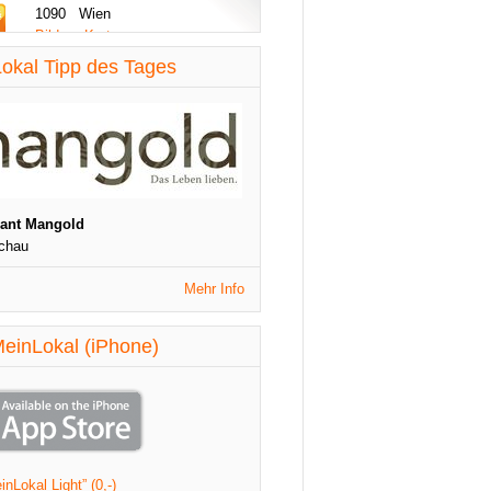
1090 Wien
Bilder - Karte
diese Woche aktualisiert
okal Tipp des Tages
St. Patrick's Night
1090 Wien
Veranstaltungen
diese Woche aktualisiert
rant Mangold
chau
Mehr Info
einLokal (iPhone)
nLokal Light” (0,-)