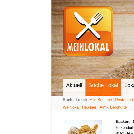
Aktuell
Suche Lokal
Lok
Suche Lokal:
Alle Betriebe
Restauran
Weinlokal, Heuriger
Alm-, Berghütte
Bäckerei-
Hitzendorf
8151 Hitze