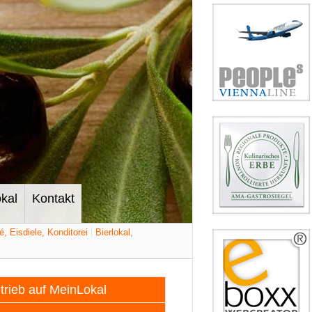
kal
Kontakt
é, Eisdiele, Konditorei
Bierlokal,
etrieb auf MeinLokal